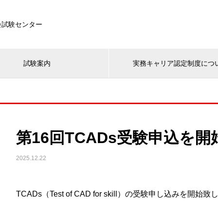
会試験センター
試験案内
実務キャリア認定制度につ
第16回TCADs受験申込を
2025.12.22
TCADs（Test of CAD for skill）の受験申し込みを開始